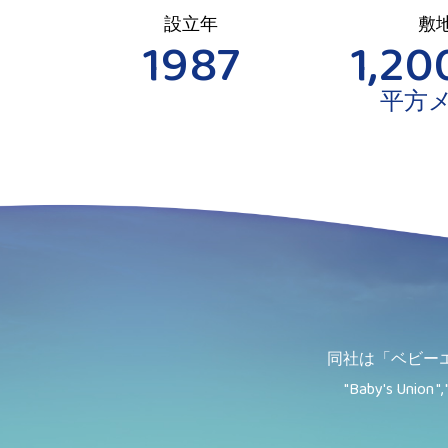
設立年
敷
1987
1,20
平方
同社は「ベビー
"Baby's Union ", 