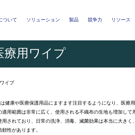
について
ソリューション
製品
競争力
リソース
湿式スパンレース不織布
スパンレース不織布
Kingsafe
医療用ワイプ
ワイプ
、人々は健康や医療保護用品にますます注目するようになり、医療
の適用範囲は非常に広く、使用される不織布の生地も増加して
使用されており、日常の洗浄、消毒、滅菌効果は本当に大きく
信頼性があります。