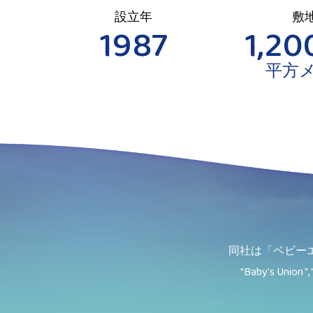
設立年
敷
1987
1,20
平方
同社は「ベビー
"Baby's Union ", 