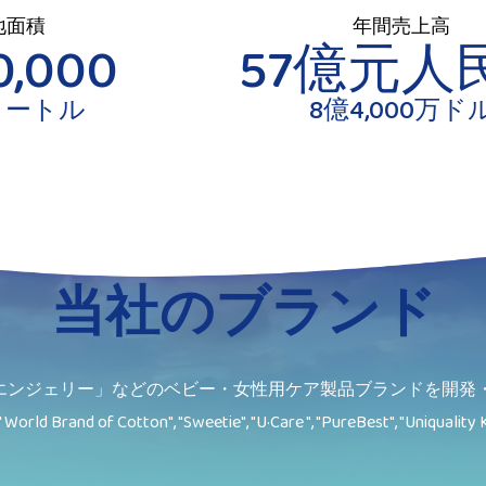
地面積
年間売上高
0,000
57億元人
メートル
8億4,000万ド
当社のブランド
エンジェリー」などのベビー・女性用ケア製品ブランドを開発・
" World Brand of Cotton", "Sweetie", "U·Care ", "PureBest", "Uniquality K