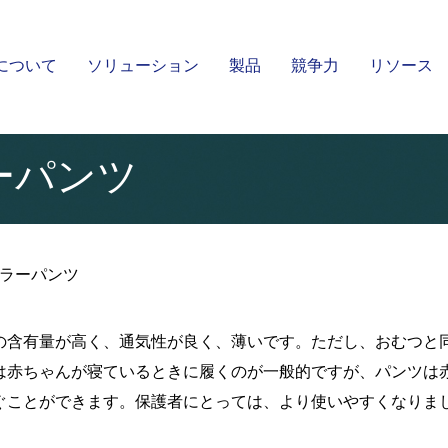
について
ソリューション
製品
競争力
リソース
湿式スパンレース不織布
スパンレース不織布
Kingsafe
ーパンツ
ラーパンツ
の含有量が高く、通気性が良く、薄いです。ただし、おむつと
は赤ちゃんが寝ているときに履くのが一般的ですが、パンツは
ぐことができます。保護者にとっては、より使いやすくなりま