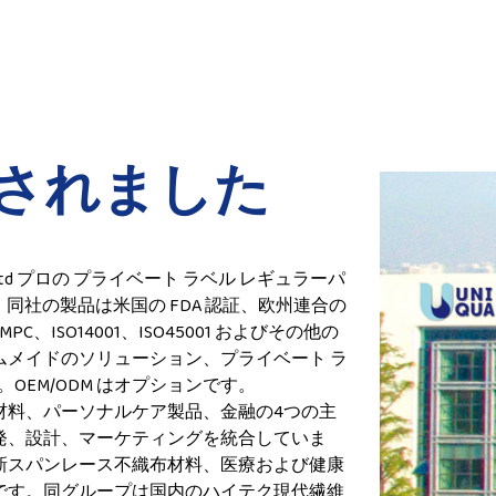
立されました
., Ltd プロの
プライベート ラベル レギュラーパ
同社の製品は米国の FDA 認証、欧州連合の
PC、ISO14001、ISO45001 およびその他の
ムメイドのソリューション、プライベート ラ
OEM/ODM はオプションです。
材料、パーソナルケア製品、金融の4つの主
発、設計、マーケティングを統合していま
新スパンレース不織布材料、医療および健康
です。同グループは国内のハイテク現代繊維