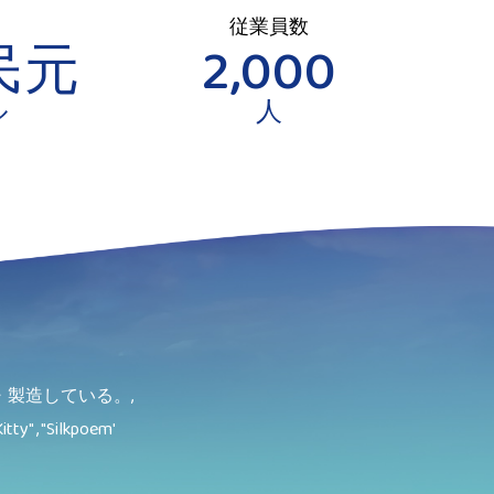
従業員数
民元
2,000
ル
人
製造している。,
itty" , "Silkpoem'