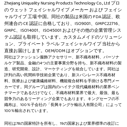
Zhejiang Uniquality Nursing Products Technology Co., Ltd プロ
の
ウェット フェイシャルワイプ メーカー
および
フェイシ
ャルワイプ 工場
中国。同社の製品は米国の FDA 認証、欧
州連合の CE 認証に合格しており、ISO9001、GMPC22716、
GMPC、ISO14001、ISO45001 およびその他の企業管理シス
テム認証も取得しています。カスタムメイドのソリューシ
ョン、プライベート ラベル フェイシャルワイプ 当社から
直接お届けします。OEM/ODM はオプションです。
同社はファッション服飾アクセサリー、新不織布材料、パーソナ
ルケア製品、金融の4つの主要事業分野を持ち、新不織布材料の製
造、研究開発、設計、マーケティングを統合しています。同社は
評判の高い民間科学技術企業であり、新スパンレース不織布材
料、医療および健康繊維材料、機能複合材料を手掛ける専門メー
カーです。同グループは国内のハイテク現代繊維材料の業界ベン
チマークであるだけでなく、不織布材料業界で最大、最強、最も
競争力のあるリーディング企業でもあります。キングセーフの不
織布は、100％子会社の「長興キングケ輸出入有限公司」によって
100％輸出されています。
同社は78の国家特許を所有し、19の国家および業界標準の改訂に