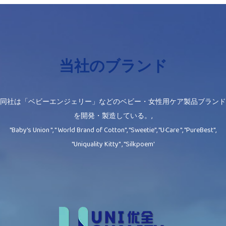
当社のブランド
同社は「ベビーエンジェリー」などのベビー・女性用ケア製品ブランド
を開発・製造している。,
"Baby's Union ", " World Brand of Cotton", "Sweetie", "U·Care ", "PureBest",
"Uniquality Kitty" , "Silkpoem'