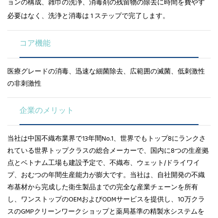
ョンの構成、雑巾の洗浄、消毒剤の残留物の除去に時間を費やす
必要はなく、洗浄と消毒は 1 ステップで完了します。
コア機能
医療グレードの消毒、迅速な細菌除去、広範囲の滅菌、低刺激性
の非刺激性
企業のメリット
当社は中国不織布業界で13年間No.1、世界でもトップ8にランクさ
れている世界トップクラスの総合メーカーで、国内に8つの生産拠
点とベトナム工場も建設予定で、不織布、ウェット/ドライワイ
プ、おむつの年間生産能力が膨大です。当社は、自社開発の不織
布基材から完成した衛生製品までの完全な産業チェーンを所有
し、ワンストップのOEMおよびODMサービスを提供し、10万クラ
スのGMPクリーンワークショップと薬局基準の精製水システムを