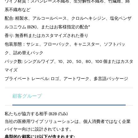
ワイプ材質：スパンレース不織布、生分解性不織布、竹繊維、綿
系不織布など
配合: 精製水、アルコールベース、クロルヘキシジン、塩化ベンザ
ルコニウム (BZK)、またはお客様指定の配合*
香り: 無香料またはカスタマイズされた香り
包装形態：サシェ、フローパック、キャニスター、ソフトパッ
ク、詰め替えパック
パック数: シングルワイプ、10、20、50、80、100 個またはカスタ
マイズ
プライベート レーベル: ロゴ、アートワーク、多言語パッケージ
顧客グループ
私たちが協力する相手 (B2B のみ)
当社の医療用ワイプ ソリューションは、個人消費者ではなく企業
バイヤー向けに設計されています。
典型的な顧客には以下が含まれます: