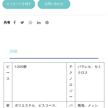
メッセージを残す
お問い合わせ
共有
詳細
ピ
1-200個
テ
パラレル、セミ
ー
ク
クロス
ス
ノ
ロ
ジ
ー
材
ポリエステル、ビスコース、
パ
無地、メッシ