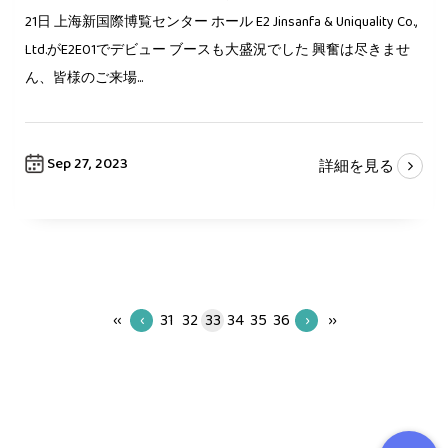
21日 上海新国際博覧センター ホール E2 Jinsanfa & Uniquality Co.,
Ltd.がE2E01でデビュー ブースも大盛況でした 興奮は尽きませ
ん、皆様のご来場...
Sep 27, 2023
詳細を見る
‹‹
‹
31
32
33
34
35
36
›
››